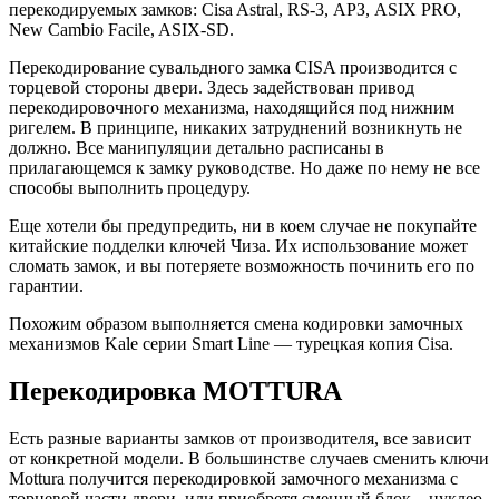
перекодируемых замков: Cisa Astral, RS-3, АРЗ, ASIX PRO,
New Cambio Facile, ASIX-SD.
Перекодирование сувальдного замка CISA производится с
торцевой стороны двери. Здесь задействован привод
перекодировочного механизма, находящийся под нижним
ригелем. В принципе, никаких затруднений возникнуть не
должно. Все манипуляции детально расписаны в
прилагающемся к замку руководстве. Но даже по нему не все
способы выполнить процедуру.
Еще хотели бы предупредить, ни в коем случае не покупайте
китайские подделки ключей Чиза. Их использование может
сломать замок, и вы потеряете возможность починить его по
гарантии.
Похожим образом выполняется смена кодировки замочных
механизмов Kale серии Smart Line — турецкая копия Cisa.
Перекодировка MOTTURA
Есть разные варианты замков от производителя, все зависит
от конкретной модели. В большинстве случаев сменить ключи
Mottura получится перекодировкой замочного механизма с
торцевой части двери, или приобретя сменный блок – нуклео