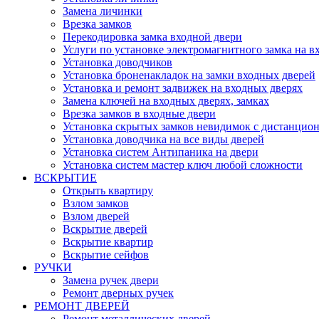
Замена личинки
Врезка замков
Перекодировка замка входной двери
Услуги по установке электромагнитного замка на в
Установка доводчиков
Установка броненакладок на замки входных дверей
Установка и ремонт задвижек на входных дверях
Замена ключей на входных дверях, замках
Врезка замков в входные двери
Установка скрытых замков невидимок с дистанцио
Установка доводчика на все виды дверей
Установка систем Антипаника на двери
Установка систем мастер ключ любой сложности
ВСКРЫТИЕ
Открыть квартиру
Взлом замков
Взлом дверей
Вскрытие дверей
Вскрытие квартир
Вскрытие сейфов
РУЧКИ
Замена ручек двери
Ремонт дверных ручек
РЕМОНТ ДВЕРЕЙ
Ремонт металлических дверей