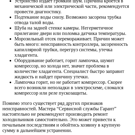
Устройство издает громкий шум. Причина кроется в
механической или электрической части, рекомендуется
провести диагностику.
Подтекание воды снизу. Возможно засорена трубка
отвода талой воды.
Шуба на задней стенке камеры. Негерметичное
прилегание двери или поломка датчика температуры.
Морозильный отсек перемораживает. Причин может
быть много: неисправность контроллера, засоренность
капиллярной трубки, перегруз системы, утечка
хладагента.
Оборудование работает, горит лампочка, шумит
компрессор, но холода нет, значит проблема в
количестве хладагента. Специалист быстро заправит
жидкость и найдет причину утечки.
Лампочка горит, но не работает компрессор. Скорее
всего возникли неполадки в электросхеме, сломался
компрессор или реле пускозащиты.
Помимо этого существует ряд других признаков
неисправностей. Мастера “Сервисной службы Гарант”
настоятельно не рекомендуют производить ремонт
холодильников самостоятельно. Это может привести к
печальным последствиям и обойтись хозяину в крупную
сумму в дальнейшем устранении.